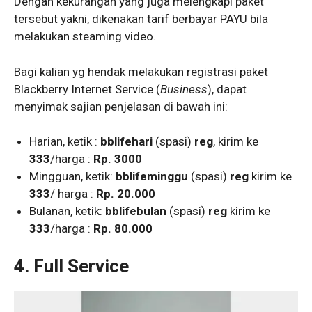
Dengan kekurangan yang juga melengkapi paket
tersebut yakni, dikenakan tarif berbayar PAYU bila
melakukan steaming video.
Bagi kalian yg hendak melakukan registrasi paket
Blackberry Internet Service (
Business
), dapat
menyimak sajian penjelasan di bawah ini:
Harian, ketik :
bblifehari
(spasi)
reg
, kirim ke
333
/harga :
Rp. 3000
Mingguan, ketik:
bblifeminggu
(spasi)
reg
kirim ke
333
/ harga :
Rp. 20.000
Bulanan, ketik:
bblifebulan
(spasi)
reg
kirim ke
333
/harga :
Rp. 80.000
4. Full Service