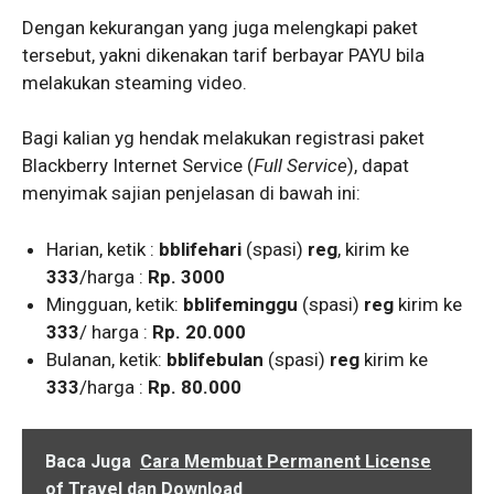
Dengan kekurangan yang juga melengkapi paket
tersebut, yakni dikenakan tarif berbayar PAYU bila
melakukan steaming video.
Bagi kalian yg hendak melakukan registrasi paket
Blackberry Internet Service (
Full Service
), dapat
menyimak sajian penjelasan di bawah ini:
Harian, ketik :
bblifehari
(spasi)
reg
, kirim ke
333
/harga :
Rp. 3000
Mingguan, ketik:
bblifeminggu
(spasi)
reg
kirim ke
333
/ harga :
Rp. 20.000
Bulanan, ketik:
bblifebulan
(spasi)
reg
kirim ke
333
/harga :
Rp. 80.000
Baca Juga
Cara Membuat Permanent License
of Travel dan Download