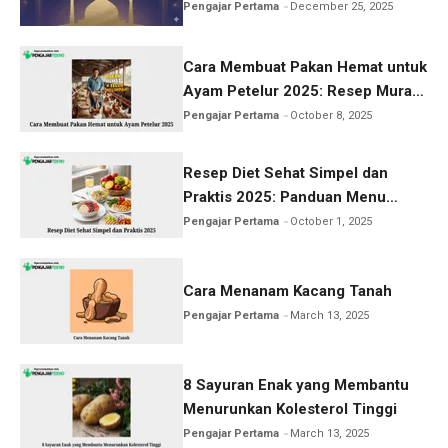
Terbaik, dan Keutamaannya
Pengajar Pertama
December 25, 2025
Cara Membuat Pakan Hemat untuk
Ayam Petelur 2025: Resep Murah
& Produksi Maksimal
Pengajar Pertama
October 8, 2025
Resep Diet Sehat Simpel dan
Praktis 2025: Panduan Menu
Cepat Turunkan Berat Badan
Pengajar Pertama
October 1, 2025
Cara Menanam Kacang Tanah
Pengajar Pertama
March 13, 2025
8 Sayuran Enak yang Membantu
Menurunkan Kolesterol Tinggi
Pengajar Pertama
March 13, 2025