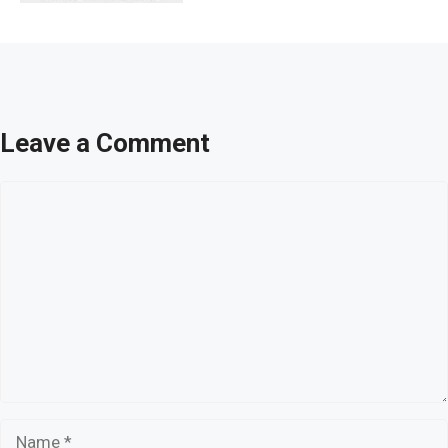
Leave a Comment
Comment
Name