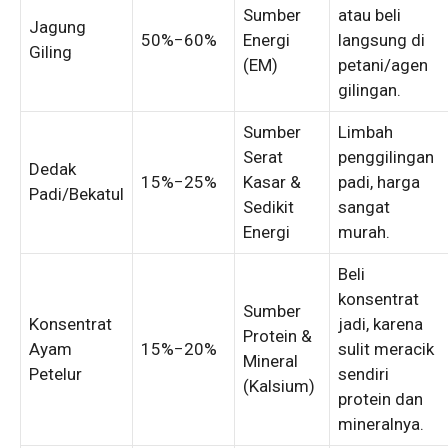
Sumber
atau beli
Jagung
50%
−
60%
Energi
langsung di
Giling
(EM)
petani/agen
gilingan.
Sumber
Limbah
Serat
penggilingan
Dedak
15%
−
25%
Kasar &
padi, harga
Padi/Bekatul
Sedikit
sangat
Energi
murah.
Beli
konsentrat
Sumber
Konsentrat
jadi, karena
Protein &
Ayam
15%
−
20%
sulit meracik
Mineral
Petelur
sendiri
(Kalsium)
protein dan
mineralnya.