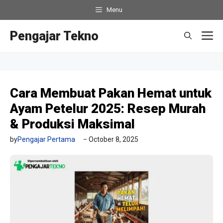
Skip
Menu
to
content
Pengajar Tekno
M
Cara Membuat Pakan Hemat untuk
Ayam Petelur 2025: Resep Murah
& Produksi Maksimal
by
Pengajar Pertama
October 8, 2025