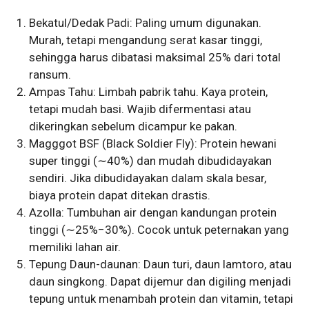
Bekatul/Dedak Padi: Paling umum digunakan.
Murah, tetapi mengandung serat kasar tinggi,
sehingga harus dibatasi maksimal 25% dari total
ransum.
Ampas Tahu: Limbah pabrik tahu. Kaya protein,
tetapi mudah basi. Wajib difermentasi atau
dikeringkan sebelum dicampur ke pakan.
Magggot BSF (Black Soldier Fly): Protein hewani
super tinggi (
∼
40%
) dan mudah dibudidayakan
sendiri. Jika dibudidayakan dalam skala besar,
biaya protein dapat ditekan drastis.
Azolla: Tumbuhan air dengan kandungan protein
tinggi (
∼
25%
−
30%
). Cocok untuk peternakan yang
memiliki lahan air.
Tepung Daun-daunan: Daun turi, daun lamtoro, atau
daun singkong. Dapat dijemur dan digiling menjadi
tepung untuk menambah protein dan vitamin, tetapi