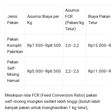
Asumsi
Jenis
Asumsi Biaya per
FCR
Biaya Pakan
Pakan
Kg
(Pakan/kg
Telur
Telur)
Pakan
Komplit
Rp
7.500
−
Rp
8.500
2
,
0
−
2
,
2
Rp
15.000
−
Pabrikan
Pakan
Self-
Rp
5.000
−
Rp
6.500
2
,
2
−
2
,
5
Rp
11.000
−
Mixing
Hemat
Meskipun nilai FCR (Feed Conversion Ratio) pakan
self-mixing mungkin sedikit lebih tinggi (butuh lebih
banyak pakan untuk menghasilkan 1 kg telur),