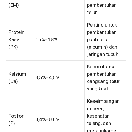
(EM)
pembentukan
telur.
Penting untuk
Protein
pembentukan
Kasar
16%
−
18%
putih telur
(PK)
(albumin) dan
jaringan tubuh.
Kunci utama
Kalsium
pembentukan
3
,
5%
−
4
,
0%
(Ca)
cangkang telur
yang kuat.
Keseimbangan
mineral,
Fosfor
kesehatan
0
,
4%
−
0
,
6%
(P)
tulang, dan
metabolisme