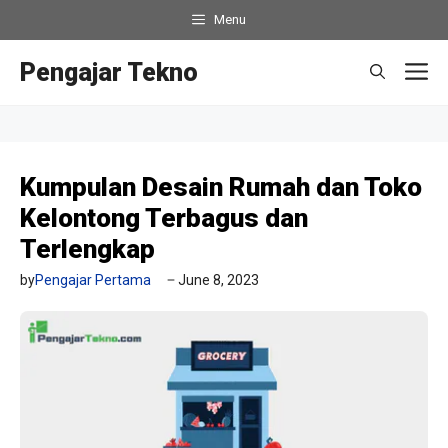
Skip
Menu
to
content
Pengajar Tekno
M
Kumpulan Desain Rumah dan Toko
Kelontong Terbagus dan
Terlengkap
by
Pengajar Pertama
June 8, 2023