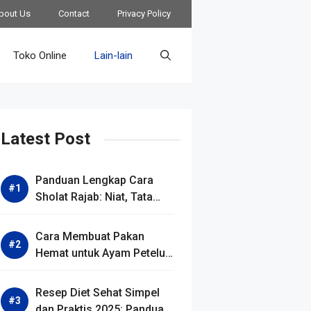
bout Us
Contact
Privacy Policy
Toko Online
Lain-lain
Latest Post
Panduan Lengkap Cara
Sholat Rajab: Niat, Tata
Cara, Waktu Terbaik, dan
Keutamaannya
Cara Membuat Pakan
Hemat untuk Ayam Petelur
2025: Resep Murah &
Produksi Maksimal
Resep Diet Sehat Simpel
dan Praktis 2025: Panduan