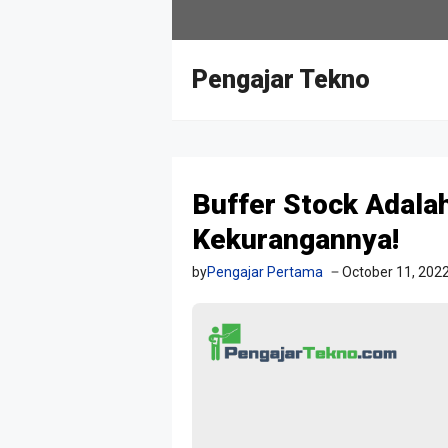
Skip
to
content
Pengajar Tekno
Buffer Stock Adala
Kekurangannya!
by
Pengajar Pertama
October 11, 202