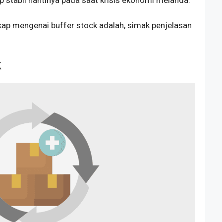
 stabil nantinya pada saat krisis ekonomi melanda.
kap mengenai buffer stock adalah, simak penjelasan
k